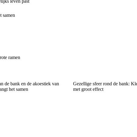
lijks leven past
et samen
rote ramen
an de bank en de akoestiek van
Gezellige sfeer rond de bank: Kl
hangt het samen
met groot effect