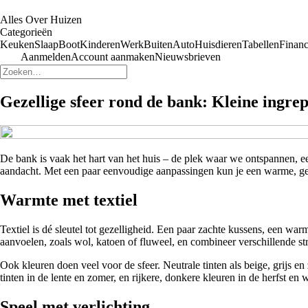
Alles Over Huizen
Categorieën
Keuken
Slaap
Boot
Kinderen
Werk
Buiten
Auto
Huisdieren
Tabellen
Financ
Aanmelden
Account aanmaken
Nieuwsbrieven
Gezellige sfeer rond de bank: Kleine ingrep
De bank is vaak het hart van het huis – de plek waar we ontspannen, e
aandacht. Met een paar eenvoudige aanpassingen kun je een warme, gezell
Warmte met textiel
Textiel is dé sleutel tot gezelligheid. Een paar zachte kussens, een wa
aanvoelen, zoals wol, katoen of fluweel, en combineer verschillende str
Ook kleuren doen veel voor de sfeer. Neutrale tinten als beige, grijs en
tinten in de lente en zomer, en rijkere, donkere kleuren in de herfst en w
Speel met verlichting