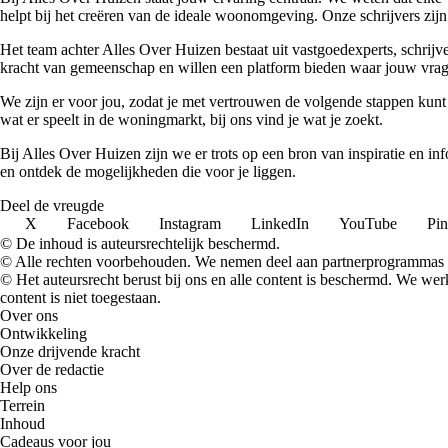
helpt bij het creëren van de ideale woonomgeving. Onze schrijvers zijn 
Het team achter Alles Over Huizen bestaat uit vastgoedexperts, schrij
kracht van gemeenschap en willen een platform bieden waar jouw vrage
We zijn er voor jou, zodat je met vertrouwen de volgende stappen kunt
wat er speelt in de woningmarkt, bij ons vind je wat je zoekt.
Bij Alles Over Huizen zijn we er trots op een bron van inspiratie en i
en ontdek de mogelijkheden die voor je liggen.
Deel de vreugde
X
Facebook
Instagram
LinkedIn
YouTube
Pin
© De inhoud is auteursrechtelijk beschermd.
© Alle rechten voorbehouden. We nemen deel aan partnerprogrammas 
© Het auteursrecht berust bij ons en alle content is beschermd. We w
content is niet toegestaan.
Over ons
Ontwikkeling
Onze drijvende kracht
Over de redactie
Help ons
Terrein
Inhoud
Cadeaus voor jou