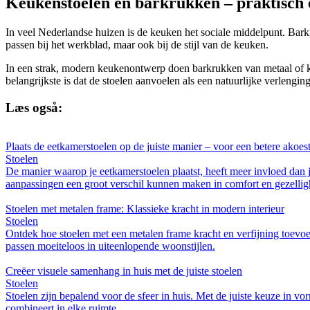
Keukenstoelen en barkrukken – praktisch e
In veel Nederlandse huizen is de keuken het sociale middelpunt. Bar
passen bij het werkblad, maar ook bij de stijl van de keuken.
In een strak, modern keukenontwerp doen barkrukken van metaal of kun
belangrijkste is dat de stoelen aanvoelen als een natuurlijke verlengin
Læs også:
Plaats de eetkamerstoelen op de juiste manier – voor een betere akoe
Stoelen
De manier waarop je eetkamerstoelen plaatst, heeft meer invloed dan j
aanpassingen een groot verschil kunnen maken in comfort en gezellig
Stoelen met metalen frame: Klassieke kracht in modern interieur
Stoelen
Ontdek hoe stoelen met een metalen frame kracht en verfijning toevoe
passen moeiteloos in uiteenlopende woonstijlen.
Creëer visuele samenhang in huis met de juiste stoelen
Stoelen
Stoelen zijn bepalend voor de sfeer in huis. Met de juiste keuze in v
combineert in elke ruimte.