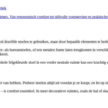
etiek
imtes. Van ergonomisch comfort tot stijlvolle vormgeving en praktische 
veral dezelfde stoelen te gebruiken, maar door bepaalde elementen te herha
er- als bureaustoelen, of een metalen frame laten terugkomen in versc
keert.
ele felgekleurde stoel in een verder neutrale ruimte kan een krachtig st
zier van hebben. Probeer stoelen altijd uit voordat je ze koopt, en let op
r – is comfort essentieel. In meer decoratieve ruimtes, zoals de hal of s