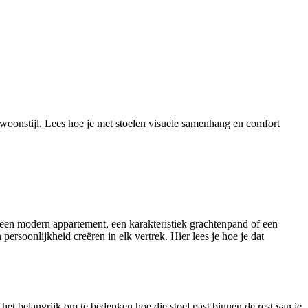
w woonstijl. Lees hoe je met stoelen visuele samenhang en comfort
in een modern appartement, een karakteristiek grachtenpand of een
ersoonlijkheid creëren in elk vertrek. Hier lees je hoe je dat
 het belangrijk om te bedenken hoe die stoel past binnen de rest van je