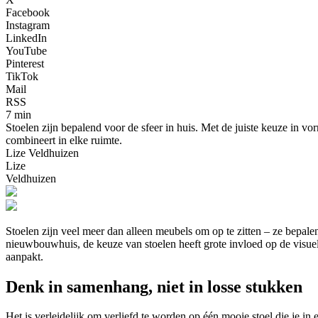
Facebook
Instagram
LinkedIn
YouTube
Pinterest
TikTok
Mail
RSS
7 min
Stoelen zijn bepalend voor de sfeer in huis. Met de juiste keuze in v
combineert in elke ruimte.
Lize Veldhuizen
Lize
Veldhuizen
Stoelen zijn veel meer dan alleen meubels om op te zitten – ze bepalen
nieuwbouwhuis, de keuze van stoelen heeft grote invloed op de visuele 
aanpakt.
Denk in samenhang, niet in losse stukken
Het is verleidelijk om verliefd te worden op één mooie stoel die je in