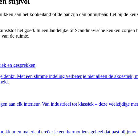
n stijlvol
krukken aan het kookeiland of de bar zijn dan onmisbaar. Let bij de ke
ststof het goed. In een landelijke of Scandinavische keuken zorgen ho
g van de ruimte.
stiek en gesprekken
e denkt. Met een slimme indeling verbeter je niet alleen de akoestiek, 
heid.
gen aan elk interieur. Van industrieel tot klassiek – deze veelzijdige
orm, kleur en materiaal creëer je een harmonieus geheel dat past bij jou