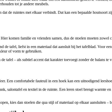
verhouden tot je andere meubels.
at de ruimtes met elkaar verbindt. Dat kan een bepaalde houtsoort zijn
 Hier komen familie en vrienden samen, dus de stoelen moeten zowel comf
d de tafel, liefst in een materiaal dat aansluit bij het tafelblad. Voor ee
eur of vorm te gebruiken.
de tafel – als subtiel accent dat karakter toevoegt zonder de balans te v
er. Een comfortabele fauteuil in een hoek kan een uitnodigend leeshoekj
, salontafel en textiel in de ruimte. Een leren stoel brengt warmte en d
open, kies dan stoelen die qua stijl of materiaal op elkaar aansluiten –