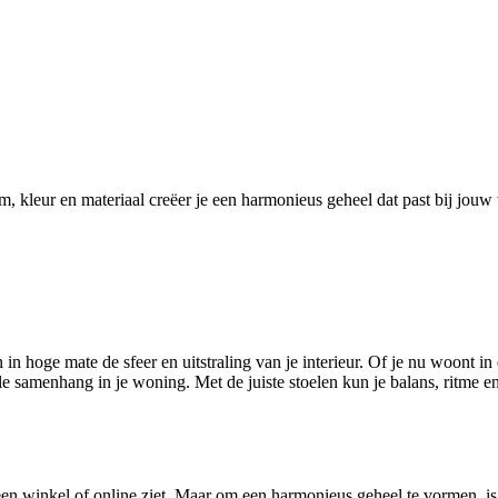
orm, kleur en materiaal creëer je een harmonieus geheel dat past bij jou
 in hoge mate de sfeer en uitstraling van je interieur. Of je nu woont 
samenhang in je woning. Met de juiste stoelen kun je balans, ritme en p
 een winkel of online ziet. Maar om een harmonieus geheel te vormen, is