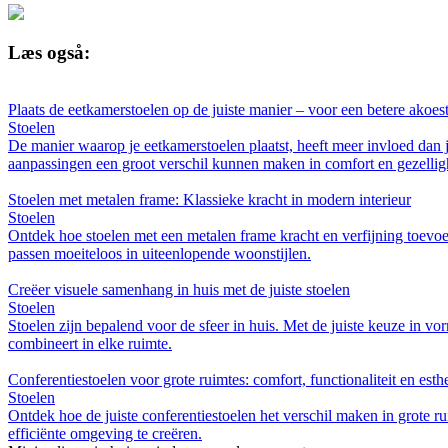
Læs også:
Plaats de eetkamerstoelen op de juiste manier – voor een betere akoe
Stoelen
De manier waarop je eetkamerstoelen plaatst, heeft meer invloed dan j
aanpassingen een groot verschil kunnen maken in comfort en gezellig
Stoelen met metalen frame: Klassieke kracht in modern interieur
Stoelen
Ontdek hoe stoelen met een metalen frame kracht en verfijning toevoe
passen moeiteloos in uiteenlopende woonstijlen.
Creëer visuele samenhang in huis met de juiste stoelen
Stoelen
Stoelen zijn bepalend voor de sfeer in huis. Met de juiste keuze in v
combineert in elke ruimte.
Conferentiestoelen voor grote ruimtes: comfort, functionaliteit en esth
Stoelen
Ontdek hoe de juiste conferentiestoelen het verschil maken in grote ru
efficiënte omgeving te creëren.