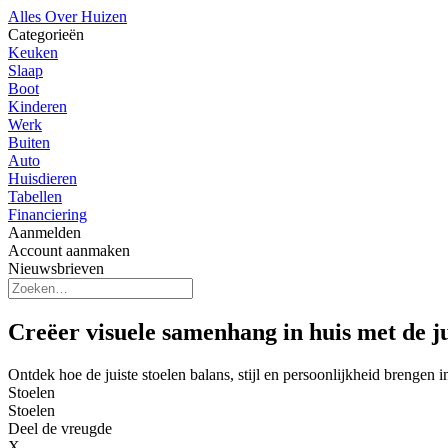
Alles Over Huizen
Categorieën
Keuken
Slaap
Boot
Kinderen
Werk
Buiten
Auto
Huisdieren
Tabellen
Financiering
Aanmelden
Account aanmaken
Nieuwsbrieven
Creëer visuele samenhang in huis met de ju
Ontdek hoe de juiste stoelen balans, stijl en persoonlijkheid brengen in
Stoelen
Stoelen
Deel de vreugde
X