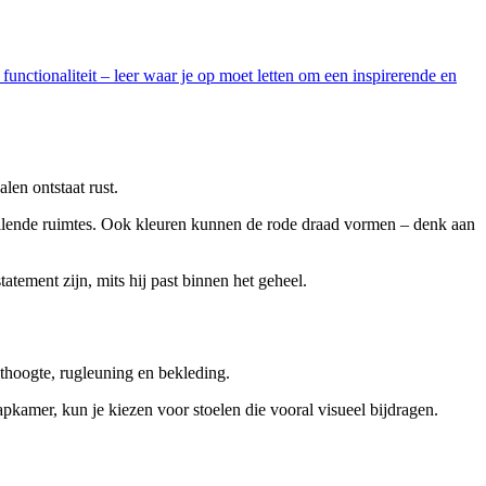
functionaliteit – leer waar je op moet letten om een inspirerende en
len ontstaat rust.
hillende ruimtes. Ook kleuren kunnen de rode draad vormen – denk aan
atement zijn, mits hij past binnen het geheel.
 zithoogte, rugleuning en bekleding.
laapkamer, kun je kiezen voor stoelen die vooral visueel bijdragen.