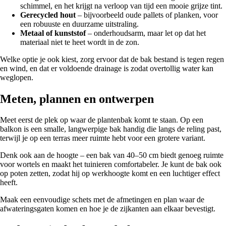
schimmel, en het krijgt na verloop van tijd een mooie grijze tint.
Gerecycled hout
– bijvoorbeeld oude pallets of planken, voor
een robuuste en duurzame uitstraling.
Metaal of kunststof
– onderhoudsarm, maar let op dat het
materiaal niet te heet wordt in de zon.
Welke optie je ook kiest, zorg ervoor dat de bak bestand is tegen regen
en wind, en dat er voldoende drainage is zodat overtollig water kan
weglopen.
Meten, plannen en ontwerpen
Meet eerst de plek op waar de plantenbak komt te staan. Op een
balkon is een smalle, langwerpige bak handig die langs de reling past,
terwijl je op een terras meer ruimte hebt voor een grotere variant.
Denk ook aan de hoogte – een bak van 40–50 cm biedt genoeg ruimte
voor wortels en maakt het tuinieren comfortabeler. Je kunt de bak ook
op poten zetten, zodat hij op werkhoogte komt en een luchtiger effect
heeft.
Maak een eenvoudige schets met de afmetingen en plan waar de
afwateringsgaten komen en hoe je de zijkanten aan elkaar bevestigt.