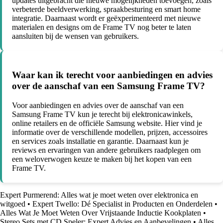
updates uitgebracht die nieuwe mogelijkheden toevoegen, zoals
verbeterde beeldverwerking, spraakbesturing en smart home
integratie. Daarnaast wordt er geëxperimenteerd met nieuwe
materialen en designs om de Frame TV nog beter te laten
aansluiten bij de wensen van gebruikers.
Waar kan ik terecht voor aanbiedingen en advies
over de aanschaf van een Samsung Frame TV?
Voor aanbiedingen en advies over de aanschaf van een
Samsung Frame TV kun je terecht bij elektronicawinkels,
online retailers en de officiële Samsung website. Hier vind je
informatie over de verschillende modellen, prijzen, accessoires
en services zoals installatie en garantie. Daarnaast kun je
reviews en ervaringen van andere gebruikers raadplegen om
een weloverwogen keuze te maken bij het kopen van een
Frame TV.
Expert Purmerend: Alles wat je moet weten over elektronica en
witgoed
•
Expert Twello: Dé Specialist in Producten en Onderdelen
•
Alles Wat Je Moet Weten Over Vrijstaande Inductie Kookplaten
•
Stereo Sets met CD Speler: Expert Advies en Aanbevelingen
•
Alles