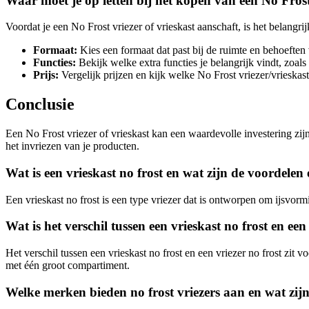
Waar moet je op letten bij het kopen van een No Frost
Voordat je een No Frost vriezer of vrieskast aanschaft, is het belangr
Formaat:
Kies een formaat dat past bij de ruimte en behoeften
Functies:
Bekijk welke extra functies je belangrijk vindt, zoals
Prijs:
Vergelijk prijzen en kijk welke No Frost vriezer/vrieskast
Conclusie
Een No Frost vriezer of vrieskast kan een waardevolle investering zi
het invriezen van je producten.
Wat is een vrieskast no frost en wat zijn de voordelen
Een vrieskast no frost is een type vriezer dat is ontworpen om ijsvo
Wat is het verschil tussen een vrieskast no frost en een
Het verschil tussen een vrieskast no frost en een vriezer no frost zit 
met één groot compartiment.
Welke merken bieden no frost vriezers aan en wat z