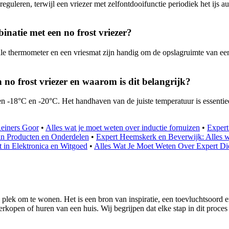
eguleren, terwijl een vriezer met zelfontdooifunctie periodiek het ijs a
inatie met een no frost vriezer?
ale thermometer en een vriesmat zijn handig om de opslagruimte van een n
 no frost vriezer en waarom is dit belangrijk?
n -18°C en -20°C. Het handhaven van de juiste temperatuur is essentieel
Reiners Goor
•
Alles wat je moet weten over inductie fornuizen
•
Expert
 in Producten en Onderdelen
•
Expert Heemskerk en Beverwijk: Alles wa
t in Elektronica en Witgoed
•
Alles Wat Je Moet Weten Over Expert Di
 plek om te wonen. Het is een bron van inspiratie, een toevluchtsoord e
rkopen of huren van een huis. Wij begrijpen dat elke stap in dit proces