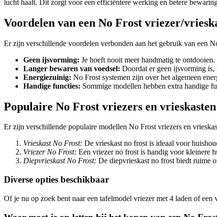
lucht haalt. Dit zorgt voor een efficiëntere werking en betere bewarin
Voordelen van een No Frost vriezer/vriesk
Er zijn verschillende voordelen verbonden aan het gebruik van een No 
Geen ijsvorming:
Je hoeft nooit meer handmatig te ontdooien.
Langer bewaren van voedsel:
Doordat er geen ijsvorming is, b
Energiezuinig:
No Frost systemen zijn over het algemeen energ
Handige functies:
Sommige modellen hebben extra handige func
Populaire No Frost vriezers en vrieskasten
Er zijn verschillende populaire modellen No Frost vriezers en vrieska
Vrieskast No Frost:
De vrieskast no frost is ideaal voor huisho
Vriezer No Frost:
Een vriezer no frost is handig voor kleinere 
Diepvrieskast No Frost:
De diepvrieskast no frost biedt ruime 
Diverse opties beschikbaar
Of je nu op zoek bent naar een tafelmodel vriezer met 4 laden of een v