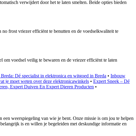
utomatisch verwijdert door het te laten smelten. Beide opties bieden
o frost vriezer efficiënt te benutten en de voedselkwaliteit te
 om voedsel veilig te bewaren en de vriezer efficiënt te laten
 Breda: Dé specialist in elektronica en witgoed in Breda
•
Inbouw
t je moet weten over deze elektronicawinkels
•
Expert Sneek – Dé
eren, Expert Duiven En Expert Dieren Producten
•
n een weerspiegeling van wie je bent. Onze missie is om jou te helpen
 belangrijk is en willen je begeleiden met deskundige informatie en