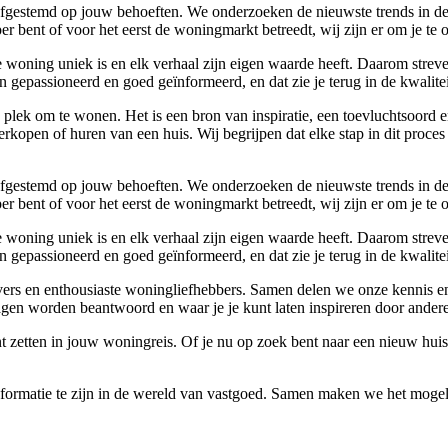
n afgestemd op jouw behoeften. We onderzoeken de nieuwste trends in d
 bent of voor het eerst de woningmarkt betreedt, wij zijn er om je te 
 woning uniek is en elk verhaal zijn eigen waarde heeft. Daarom streve
 gepassioneerd en goed geïnformeerd, en dat zie je terug in de kwalitei
 plek om te wonen. Het is een bron van inspiratie, een toevluchtsoord e
rkopen of huren van een huis. Wij begrijpen dat elke stap in dit proces
n afgestemd op jouw behoeften. We onderzoeken de nieuwste trends in d
 bent of voor het eerst de woningmarkt betreedt, wij zijn er om je te 
 woning uniek is en elk verhaal zijn eigen waarde heeft. Daarom streve
 gepassioneerd en goed geïnformeerd, en dat zie je terug in de kwalitei
jvers en enthousiaste woningliefhebbers. Samen delen we onze kennis en
gen worden beantwoord en waar je je kunt laten inspireren door ander
nt zetten in jouw woningreis. Of je nu op zoek bent naar een nieuw hui
informatie te zijn in de wereld van vastgoed. Samen maken we het mogeli