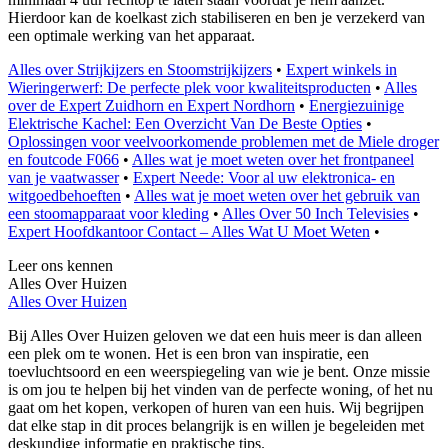
Hierdoor kan de koelkast zich stabiliseren en ben je verzekerd van
een optimale werking van het apparaat.
Alles over Strijkijzers en Stoomstrijkijzers
•
Expert winkels in
Wieringerwerf: De perfecte plek voor kwaliteitsproducten
•
Alles
over de Expert Zuidhorn en Expert Nordhorn
•
Energiezuinige
Elektrische Kachel: Een Overzicht Van De Beste Opties
•
Oplossingen voor veelvoorkomende problemen met de Miele droger
en foutcode F066
•
Alles wat je moet weten over het frontpaneel
van je vaatwasser
•
Expert Neede: Voor al uw elektronica- en
witgoedbehoeften
•
Alles wat je moet weten over het gebruik van
een stoomapparaat voor kleding
•
Alles Over 50 Inch Televisies
•
Expert Hoofdkantoor Contact – Alles Wat U Moet Weten
•
Leer ons kennen
Alles Over Huizen
Alles Over Huizen
Bij Alles Over Huizen geloven we dat een huis meer is dan alleen
een plek om te wonen. Het is een bron van inspiratie, een
toevluchtsoord en een weerspiegeling van wie je bent. Onze missie
is om jou te helpen bij het vinden van de perfecte woning, of het nu
gaat om het kopen, verkopen of huren van een huis. Wij begrijpen
dat elke stap in dit proces belangrijk is en willen je begeleiden met
deskundige informatie en praktische tips.