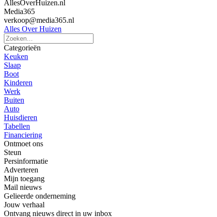
AllesOverHuizen.nl
Media365
verkoop@media365.nl
Alles Over Huizen
Categorieën
Keuken
Slaap
Boot
Kinderen
Werk
Buiten
Auto
Huisdieren
Tabellen
Financiering
Ontmoet ons
Steun
Persinformatie
Adverteren
Mijn toegang
Mail nieuws
Gelieerde onderneming
Jouw verhaal
Ontvang nieuws direct in uw inbox