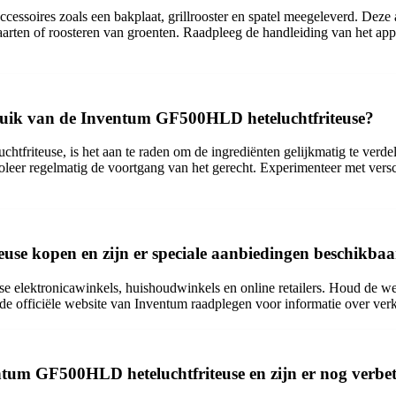
ssoires zoals een bakplaat, grillrooster en spatel meegeleverd. Deze
aarten of roosteren van groenten. Raadpleeg de handleiding van het appa
bruik van de Inventum GF500HLD heteluchtfriteuse?
riteuse, is het aan te raden om de ingrediënten gelijkmatig te verde
leer regelmatig de voortgang van het gerecht. Experimenteer met versc
se kopen en zijn er speciale aanbiedingen beschikbaa
e elektronicawinkels, huishoudwinkels en online retailers. Houd de web
de officiële website van Inventum raadplegen voor informatie over ve
ntum GF500HLD heteluchtfriteuse en zijn er nog verbe