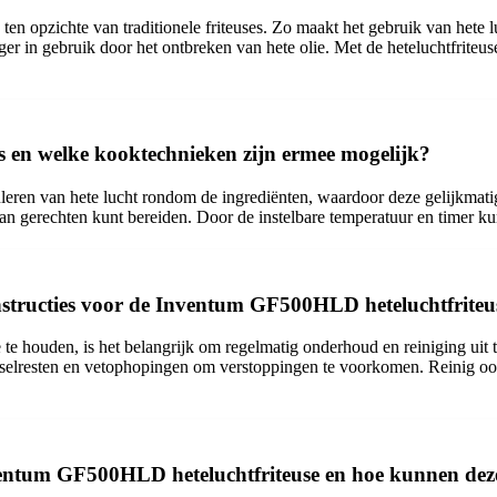
 opzichte van traditionele friteuses. Zo maakt het gebruik van hete luc
liger in gebruik door het ontbreken van hete olie. Met de heteluchtfrit
en welke kooktechnieken zijn ermee mogelijk?
ren van hete lucht rondom de ingrediënten, waardoor deze gelijkmat
 aan gerechten kunt bereiden. Door de instelbare temperatuur en timer k
nstructies voor de Inventum GF500HLD heteluchtfriteu
e houden, is het belangrijk om regelmatig onderhoud en reiniging uit 
elresten en vetophopingen om verstoppingen te voorkomen. Reinig ook
nventum GF500HLD heteluchtfriteuse en hoe kunnen de