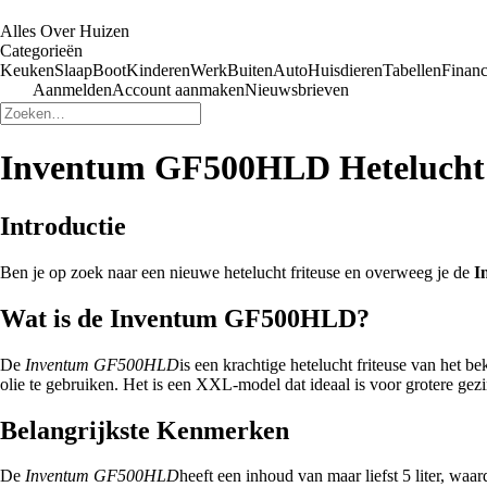
Alles Over Huizen
Categorieën
Keuken
Slaap
Boot
Kinderen
Werk
Buiten
Auto
Huisdieren
Tabellen
Financ
Aanmelden
Account aanmaken
Nieuwsbrieven
Inventum GF500HLD Hetelucht Fr
Introductie
Ben je op zoek naar een nieuwe hetelucht friteuse en overweeg je de
I
Wat is de Inventum GF500HLD?
De
Inventum GF500HLD
is een krachtige hetelucht friteuse van het
olie te gebruiken. Het is een XXL-model dat ideaal is voor grotere gezin
Belangrijkste Kenmerken
De
Inventum GF500HLD
heeft een inhoud van maar liefst 5 liter, waa