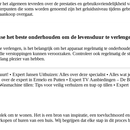
het algemeen tevreden over de prestaties en gebruiksvriendelijkheid v
terpunten die soms worden genoemd zijn het geluidsniveau tijdens gebr
 aankoop overgaat.
e het beste onderhouden om de levensduur te verleng
rlengen, is het belangrijk om het apparaat regelmatig te onderhouden
 die verstoppingen kunnen veroorzaken. Controleer ook regelmatig de s
nlang plezier van hebben.
uurt!
•
Expert Jansen Uithuizen: Alles over deze specialist
•
Alles wat 
 over de expert in Ermelo en Putten
•
Expert TV Aanbiedingen – De B
Wasmachine tillen: Tips voor veilig verhuizen en trap op tillen
•
Expert
lek om te wonen. Het is een bron van inspiratie, een toevluchtsoord en
kopen of huren van een huis. Wij begrijpen dat elke stap in dit proces 