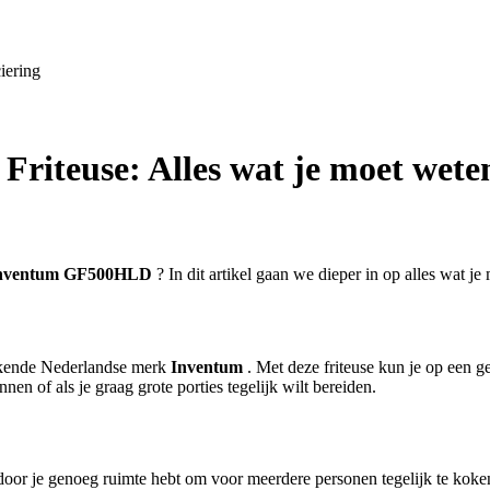
iering
iteuse: Alles wat je moet wete
nventum GF500HLD
? In dit artikel gaan we dieper in op alles wat j
 bekende Nederlandse merk
Inventum
. Met deze friteuse kun je op een g
nen of als je graag grote porties tegelijk wilt bereiden.
rdoor je genoeg ruimte hebt om voor meerdere personen tegelijk te koken