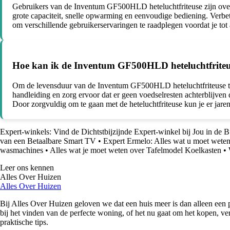
Gebruikers van de Inventum GF500HLD heteluchtfriteuse zijn over 
grote capaciteit, snelle opwarming en eenvoudige bediening. Verbe
om verschillende gebruikerservaringen te raadplegen voordat je tot
Hoe kan ik de Inventum GF500HLD heteluchtfriteus
Om de levensduur van de Inventum GF500HLD heteluchtfriteuse te ve
handleiding en zorg ervoor dat er geen voedselresten achterblijven
Door zorgvuldig om te gaan met de heteluchtfriteuse kun je er jare
Expert-winkels: Vind de Dichtstbijzijnde Expert-winkel bij Jou in de B
van een Betaalbare Smart TV
•
Expert Ermelo: Alles wat u moet weten
wasmachines
•
Alles wat je moet weten over Tafelmodel Koelkasten
•
Leer ons kennen
Alles Over Huizen
Alles Over Huizen
Bij Alles Over Huizen geloven we dat een huis meer is dan alleen een p
bij het vinden van de perfecte woning, of het nu gaat om het kopen, ver
praktische tips.