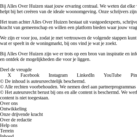
Bij Alles Over Huizen staat jouw ervaring centraal. We weten dat elke 
helpt bij het creëren van de ideale woonomgeving. Onze schrijvers zijn 
Het team achter Alles Over Huizen bestaat uit vastgoedexperts, schrij
kracht van gemeenschap en willen een platform bieden waar jouw vrage
We zijn er voor jou, zodat je met vertrouwen de volgende stappen kunt
wat er speelt in de woningmarkt, bij ons vind je wat je zoekt.
Bij Alles Over Huizen zijn we er trots op een bron van inspiratie en i
en ontdek de mogelijkheden die voor je liggen.
Deel de vreugde
X
Facebook
Instagram
LinkedIn
YouTube
Pin
© De inhoud is auteursrechtelijk beschermd.
© Alle rechten voorbehouden. We nemen deel aan partnerprogrammas 
© Het auteursrecht berust bij ons en alle content is beschermd. We w
content is niet toegestaan.
Over ons
Ontwikkeling
Onze drijvende kracht
Over de redactie
Help ons
Terrein
Inhoud