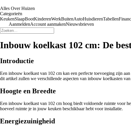
Alles Over Huizen
Categorieën
Keuken
Slaap
Boot
Kinderen
Werk
Buiten
Auto
Huisdieren
Tabellen
Financ
Aanmelden
Account aanmaken
Nieuwsbrieven
Inbouw koelkast 102 cm: De best
Introductie
Een inbouw koelkast van 102 cm kan een perfecte toevoeging zijn aan j
dit artikel zullen we verschillende aspecten van inbouw koelkasten van
Hoogte en Breedte
Een inbouw koelkast van 102 cm hoog biedt voldoende ruimte voor het 
hoeveel ruimte je in jouw keuken beschikbaar hebt voor installatie.
Energiezuinigheid