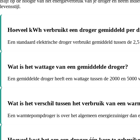
Blijf op de hoogte van het energieverbruik van je droger en neem indie
levensstijl.
Hoeveel kWh verbruikt een droger gemiddeld per 
Een standaard elektrische droger verbruikt gemiddeld tussen de 2,5
Wat is het wattage van een gemiddelde droger?
Een gemiddelde droger heeft een wattage tussen de 2000 en 5000 w
Wat is het verschil tussen het verbruik van een w
Een warmtepompdroger is over het algemeen energiezuiniger dan e
Hoeveel kost het om een droger één keer te gebruik