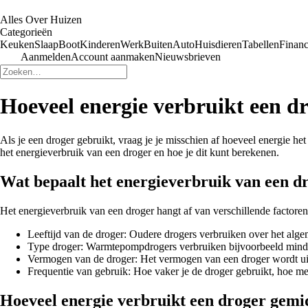
Alles Over Huizen
Categorieën
Keuken
Slaap
Boot
Kinderen
Werk
Buiten
Auto
Huisdieren
Tabellen
Financ
Aanmelden
Account aanmaken
Nieuwsbrieven
Hoeveel energie verbruikt een d
Als je een droger gebruikt, vraag je je misschien af hoeveel energie h
het energieverbruik van een droger en hoe je dit kunt berekenen.
Wat bepaalt het energieverbruik van een d
Het energieverbruik van een droger hangt af van verschillende factore
Leeftijd van de droger: Oudere drogers verbruiken over het alg
Type droger: Warmtepompdrogers verbruiken bijvoorbeeld minde
Vermogen van de droger: Het vermogen van een droger wordt uitge
Frequentie van gebruik: Hoe vaker je de droger gebruikt, hoe me
Hoeveel energie verbruikt een droger gemi