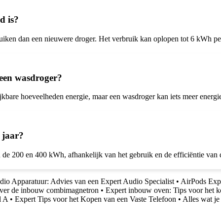
d is?
bruiken dan een nieuwere droger. Het verbruik kan oplopen tot 6 kWh pe
n een wasdroger?
jkbare hoeveelheden energie, maar een wasdroger kan iets meer energ
 jaar?
n de 200 en 400 kWh, afhankelijk van het gebruik en de efficiëntie van 
io Apparatuur: Advies van een Expert Audio Specialist
•
AirPods Expe
 over de inbouw combimagnetron
•
Expert inbouw oven: Tips voor het 
l A
•
Expert Tips voor het Kopen van een Vaste Telefoon
•
Alles wat j