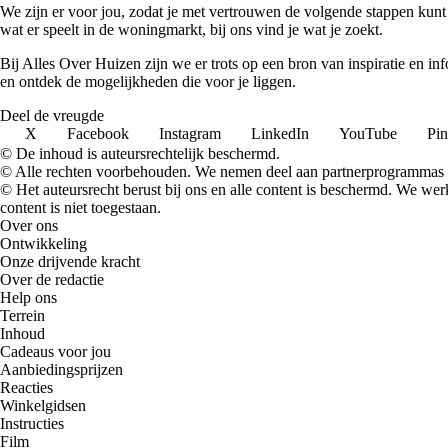
We zijn er voor jou, zodat je met vertrouwen de volgende stappen kunt
wat er speelt in de woningmarkt, bij ons vind je wat je zoekt.
Bij Alles Over Huizen zijn we er trots op een bron van inspiratie en i
en ontdek de mogelijkheden die voor je liggen.
Deel de vreugde
X
Facebook
Instagram
LinkedIn
YouTube
Pin
© De inhoud is auteursrechtelijk beschermd.
© Alle rechten voorbehouden. We nemen deel aan partnerprogrammas 
© Het auteursrecht berust bij ons en alle content is beschermd. We w
content is niet toegestaan.
Over ons
Ontwikkeling
Onze drijvende kracht
Over de redactie
Help ons
Terrein
Inhoud
Cadeaus voor jou
Aanbiedingsprijzen
Reacties
Winkelgidsen
Instructies
Film