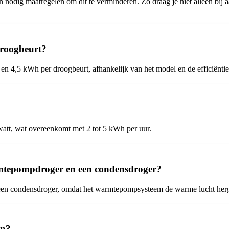
n nodig maatregelen om dit te verminderen. Zo draag je niet alleen bij
droogbeurt?
 en 4,5 kWh per droogbeurt, afhankelijk van het model en de efficiëntie
att, wat overeenkomt met 2 tot 5 kWh per uur.
armtepompdroger en een condensdroger?
en condensdroger, omdat het warmtepompsysteem de warme lucht herge
en?