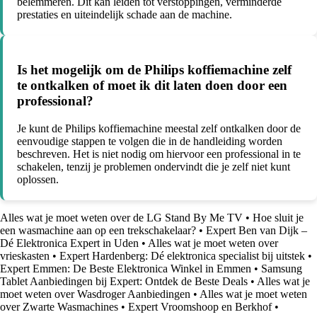
belemmeren. Dit kan leiden tot verstoppingen, verminderde
prestaties en uiteindelijk schade aan de machine.
Is het mogelijk om de Philips koffiemachine zelf
te ontkalken of moet ik dit laten doen door een
professional?
Je kunt de Philips koffiemachine meestal zelf ontkalken door de
eenvoudige stappen te volgen die in de handleiding worden
beschreven. Het is niet nodig om hiervoor een professional in te
schakelen, tenzij je problemen ondervindt die je zelf niet kunt
oplossen.
Alles wat je moet weten over de LG Stand By Me TV
•
Hoe sluit je
een wasmachine aan op een trekschakelaar?
•
Expert Ben van Dijk –
Dé Elektronica Expert in Uden
•
Alles wat je moet weten over
vrieskasten
•
Expert Hardenberg: Dé elektronica specialist bij uitstek
•
Expert Emmen: De Beste Elektronica Winkel in Emmen
•
Samsung
Tablet Aanbiedingen bij Expert: Ontdek de Beste Deals
•
Alles wat je
moet weten over Wasdroger Aanbiedingen
•
Alles wat je moet weten
over Zwarte Wasmachines
•
Expert Vroomshoop en Berkhof
•