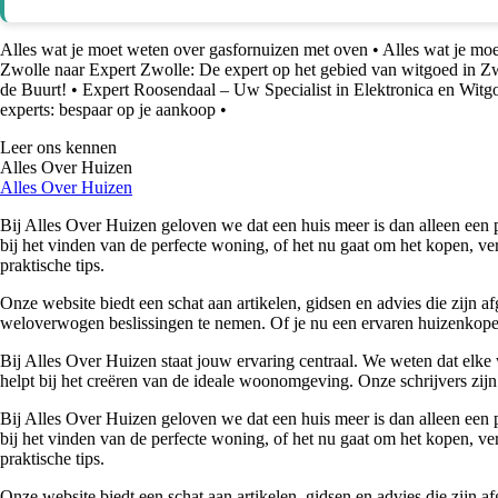
Alles wat je moet weten over gasfornuizen met oven
•
Alles wat je moe
Zwolle naar Expert Zwolle: De expert op het gebied van witgoed in Z
de Buurt!
•
Expert Roosendaal – Uw Specialist in Elektronica en Witg
experts: bespaar op je aankoop
•
Leer ons kennen
Alles Over Huizen
Alles Over Huizen
Bij Alles Over Huizen geloven we dat een huis meer is dan alleen een p
bij het vinden van de perfecte woning, of het nu gaat om het kopen, ver
praktische tips.
Onze website biedt een schat aan artikelen, gidsen en advies die zijn
weloverwogen beslissingen te nemen. Of je nu een ervaren huizenkoper 
Bij Alles Over Huizen staat jouw ervaring centraal. We weten dat elke 
helpt bij het creëren van de ideale woonomgeving. Onze schrijvers zijn 
Bij Alles Over Huizen geloven we dat een huis meer is dan alleen een p
bij het vinden van de perfecte woning, of het nu gaat om het kopen, ver
praktische tips.
Onze website biedt een schat aan artikelen, gidsen en advies die zijn