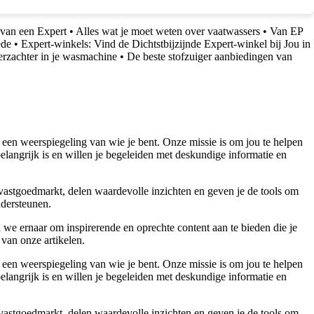
van een Expert
•
Alles wat je moet weten over vaatwassers
•
Van EP
ede
•
Expert-winkels: Vind de Dichtstbijzijnde Expert-winkel bij Jou in
erzachter in je wasmachine
•
De beste stofzuiger aanbiedingen van
 een weerspiegeling van wie je bent. Onze missie is om jou te helpen
belangrijk is en willen je begeleiden met deskundige informatie en
 vastgoedmarkt, delen waardevolle inzichten en geven je de tools om
ndersteunen.
 we ernaar om inspirerende en oprechte content aan te bieden die je
 van onze artikelen.
 een weerspiegeling van wie je bent. Onze missie is om jou te helpen
belangrijk is en willen je begeleiden met deskundige informatie en
 vastgoedmarkt, delen waardevolle inzichten en geven je de tools om