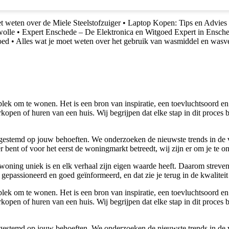
t weten over de Miele Steelstofzuiger
•
Laptop Kopen: Tips en Advies 
wolle
•
Expert Enschede – De Elektronica en Witgoed Expert in Ensch
oed
•
Alles wat je moet weten over het gebruik van wasmiddel en wasv
lek om te wonen. Het is een bron van inspiratie, een toevluchtsoord en
kopen of huren van een huis. Wij begrijpen dat elke stap in dit proces 
 afgestemd op jouw behoeften. We onderzoeken de nieuwste trends in de
bent of voor het eerst de woningmarkt betreedt, wij zijn er om je te o
woning uniek is en elk verhaal zijn eigen waarde heeft. Daarom streven
gepassioneerd en goed geïnformeerd, en dat zie je terug in de kwaliteit
lek om te wonen. Het is een bron van inspiratie, een toevluchtsoord en
kopen of huren van een huis. Wij begrijpen dat elke stap in dit proces 
 afgestemd op jouw behoeften. We onderzoeken de nieuwste trends in de