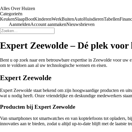
Alles Over Huizen
Categorieën
Keuken
Slaap
Boot
Kinderen
Werk
Buiten
Auto
Huisdieren
Tabellen
Financ
Aanmelden
Account aanmaken
Nieuwsbrieven
Expert Zeewolde – Dé plek voor 
Bent u op zoek naar een betrouwbare expertise in Zeewolde voor uw ele
om te voldoen aan al uw technologische wensen en eisen.
Expert Zeewolde
Expert Zeewolde staat bekend om zijn hoogwaardige producten en uitste
wat u nodig heeft. Onze vriendelijke en deskundige medewerkers staan a
Producten bij Expert Zeewolde
Van smartphones tot smartwatches en van koptelefoons tot opladers, bi
innovaties aan te bieden, zodat u altijd up-to-date blijft met de laatste tr