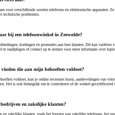
an voor verschillende soorten telefoons en elektronische apparaten. Ze h
re technische problemen.
aar bij een telefoonwinkel in Zeewolde?
anbiedingen, kortingen en promoties aan hun klanten. Dit kan variëren 
l te raadplegen of contact op te nemen voor meer informatie over lope
e vinden die aan mijn behoeften voldoet?
oeften voldoet, kun je online recensies lezen, aanbevelingen van vrien
n. Het is ook belangrijk om te controleren of de winkel gecertificeerd 
 bedrijven en zakelijke klanten?
 en zakelijke klanten, zoals het leveren van zakelijke telefoons, het op