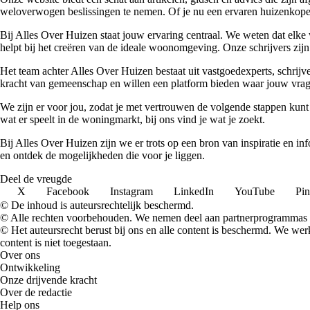
weloverwogen beslissingen te nemen. Of je nu een ervaren huizenkoper 
Bij Alles Over Huizen staat jouw ervaring centraal. We weten dat elke 
helpt bij het creëren van de ideale woonomgeving. Onze schrijvers zijn 
Het team achter Alles Over Huizen bestaat uit vastgoedexperts, schrij
kracht van gemeenschap en willen een platform bieden waar jouw vrage
We zijn er voor jou, zodat je met vertrouwen de volgende stappen kunt
wat er speelt in de woningmarkt, bij ons vind je wat je zoekt.
Bij Alles Over Huizen zijn we er trots op een bron van inspiratie en i
en ontdek de mogelijkheden die voor je liggen.
Deel de vreugde
X
Facebook
Instagram
LinkedIn
YouTube
Pin
© De inhoud is auteursrechtelijk beschermd.
© Alle rechten voorbehouden. We nemen deel aan partnerprogrammas 
© Het auteursrecht berust bij ons en alle content is beschermd. We w
content is niet toegestaan.
Over ons
Ontwikkeling
Onze drijvende kracht
Over de redactie
Help ons