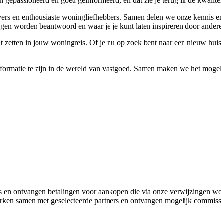
 gepassioneerd en goed geïnformeerd, en dat zie je terug in de kwalitei
jvers en enthousiaste woningliefhebbers. Samen delen we onze kennis en
gen worden beantwoord en waar je je kunt laten inspireren door ander
nt zetten in jouw woningreis. Of je nu op zoek bent naar een nieuw hui
informatie te zijn in de wereld van vastgoed. Samen maken we het mogeli
 en ontvangen betalingen voor aankopen die via onze verwijzingen w
werken samen met geselecteerde partners en ontvangen mogelijk commiss