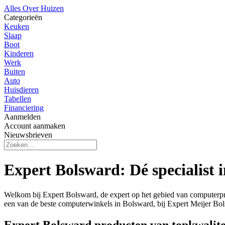
Alles Over Huizen
Categorieën
Keuken
Slaap
Boot
Kinderen
Werk
Buiten
Auto
Huisdieren
Tabellen
Financiering
Aanmelden
Account aanmaken
Nieuwsbrieven
Expert Bolsward: Dé specialist
Welkom bij Expert Bolsward, de expert op het gebied van computerpro
een van de beste computerwinkels in Bolsward, bij Expert Meijer Bols
Expert Bolsward producten van topkwalite