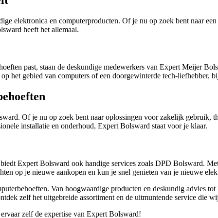
ige elektronica en computerproducten. Of je nu op zoek bent naar een 
olsward heeft het allemaal.
ehoeften past, staan de deskundige medewerkers van Expert Meijer Bolsw
t op het gebied van computers of een doorgewinterde tech-liefhebber, b
behoeften
sward. Of je nu op zoek bent naar oplossingen voor zakelijk gebruik, t
ionele installatie en onderhoud, Expert Bolsward staat voor je klaar.
, biedt Expert Bolsward ook handige services zoals DPD Bolsward. Met d
chten op je nieuwe aankopen en kun je snel genieten van je nieuwe elek
computerbehoeften. Van hoogwaardige producten en deskundig advies to
tdek zelf het uitgebreide assortiment en de uitmuntende service die wij
ervaar zelf de expertise van Expert Bolsward!