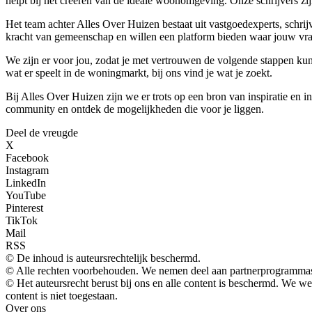
helpt bij het creëren van de ideale woonomgeving. Onze schrijvers zijn
Het team achter Alles Over Huizen bestaat uit vastgoedexperts, schri
kracht van gemeenschap en willen een platform bieden waar jouw vra
We zijn er voor jou, zodat je met vertrouwen de volgende stappen ku
wat er speelt in de woningmarkt, bij ons vind je wat je zoekt.
Bij Alles Over Huizen zijn we er trots op een bron van inspiratie en 
community en ontdek de mogelijkheden die voor je liggen.
Deel de vreugde
X
Facebook
Instagram
LinkedIn
YouTube
Pinterest
TikTok
Mail
RSS
© De inhoud is auteursrechtelijk beschermd.
© Alle rechten voorbehouden. We nemen deel aan partnerprogrammas
© Het auteursrecht berust bij ons en alle content is beschermd. We 
content is niet toegestaan.
Over ons