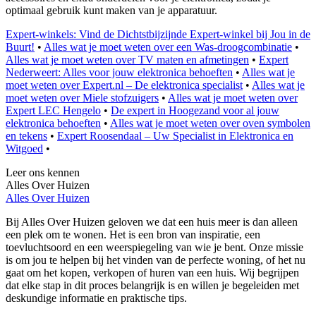
optimaal gebruik kunt maken van je apparatuur.
Expert-winkels: Vind de Dichtstbijzijnde Expert-winkel bij Jou in de
Buurt!
•
Alles wat je moet weten over een Was-droogcombinatie
•
Alles wat je moet weten over TV maten en afmetingen
•
Expert
Nederweert: Alles voor jouw elektronica behoeften
•
Alles wat je
moet weten over Expert.nl – De elektronica specialist
•
Alles wat je
moet weten over Miele stofzuigers
•
Alles wat je moet weten over
Expert LEC Hengelo
•
De expert in Hoogezand voor al jouw
elektronica behoeften
•
Alles wat je moet weten over oven symbolen
en tekens
•
Expert Roosendaal – Uw Specialist in Elektronica en
Witgoed
•
Leer ons kennen
Alles Over Huizen
Alles Over Huizen
Bij Alles Over Huizen geloven we dat een huis meer is dan alleen
een plek om te wonen. Het is een bron van inspiratie, een
toevluchtsoord en een weerspiegeling van wie je bent. Onze missie
is om jou te helpen bij het vinden van de perfecte woning, of het nu
gaat om het kopen, verkopen of huren van een huis. Wij begrijpen
dat elke stap in dit proces belangrijk is en willen je begeleiden met
deskundige informatie en praktische tips.