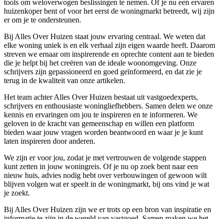
tools om weloverwogen beslissingen te nemen. Of je nu een ervaren
huizenkoper bent of voor het eerst de woningmarkt betreedt, wij zijn
er om je te ondersteunen.
Bij Alles Over Huizen staat jouw ervaring centraal. We weten dat
elke woning uniek is en elk verhaal zijn eigen waarde heeft. Daarom
streven we ernaar om inspirerende en oprechte content aan te bieden
die je helpt bij het creëren van de ideale woonomgeving. Onze
schrijvers zijn gepassioneerd en goed geïnformeerd, en dat zie je
terug in de kwaliteit van onze artikelen.
Het team achter Alles Over Huizen bestaat uit vastgoedexperts,
schrijvers en enthousiaste woningliefhebbers. Samen delen we onze
kennis en ervaringen om jou te inspireren en te informeren. We
geloven in de kracht van gemeenschap en willen een platform
bieden waar jouw vragen worden beantwoord en waar je je kunt
laten inspireren door anderen.
We zijn er voor jou, zodat je met vertrouwen de volgende stappen
kunt zetten in jouw woningreis. Of je nu op zoek bent naar een
nieuw huis, advies nodig hebt over verbouwingen of gewoon wilt
blijven volgen wat er speelt in de woningmarkt, bij ons vind je wat
je zoekt.
Bij Alles Over Huizen zijn we er trots op een bron van inspiratie en
informatie te zijn in de wereld van vastgoed. Samen maken we het