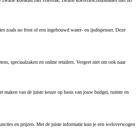
de zwarte koelkast met vriesvak, zwarte koelvriescombinaties met no
ies zoals no frost of een ingebouwd water- en ijsdispenser. Deze
ens, speciaalzaken en online retailers. Vergeet niet om ook naar
 het maken van de juiste keuze op basis van jouw budget, ruimte en
uncties en prijzen. Met de juiste informatie kun je een weloverwogen