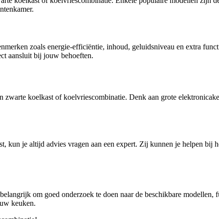
zwarte koelkast of koelvriescombinatie. Enkele populaire modellen zijn 
entenkamer.
nmerken zoals energie-efficiëntie, inhoud, geluidsniveau en extra funct
t aansluit bij jouw behoeften.
n zwarte koelkast of koelvriescombinatie. Denk aan grote elektronicaket
st, kun je altijd advies vragen aan een expert. Zij kunnen je helpen bij
t belangrijk om goed onderzoek te doen naar de beschikbare modellen, f
jouw keuken.