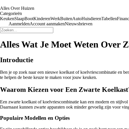
Alles Over Huizen
Categorieën
Keuken
Slaap
Boot
Kinderen
Werk
Buiten
Auto
Huisdieren
Tabellen
Financ
Aanmelden
Account aanmaken
Nieuwsbrieven
Alles Wat Je Moet Weten Over Z
Introductie
Ben je op zoek naar een nieuwe koelkast of koelvriescombinatie en ben 
te helpen de beste keuze te maken voor jouw keuken.
Waarom Kiezen voor Een Zwarte Koelkast
Een zwarte koelkast of koelvriescombinatie kan een modern en stijlvol tin
Daarnaast kunnen zwarte apparaten ook minder gevoelig zijn voor ving
Populaire Modellen en Opties