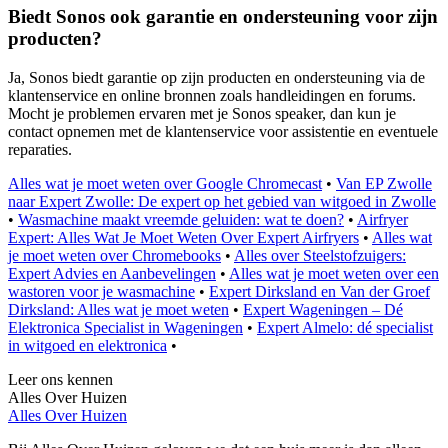
Biedt Sonos ook garantie en ondersteuning voor zijn
producten?
Ja, Sonos biedt garantie op zijn producten en ondersteuning via de
klantenservice en online bronnen zoals handleidingen en forums.
Mocht je problemen ervaren met je Sonos speaker, dan kun je
contact opnemen met de klantenservice voor assistentie en eventuele
reparaties.
Alles wat je moet weten over Google Chromecast
•
Van EP Zwolle
naar Expert Zwolle: De expert op het gebied van witgoed in Zwolle
•
Wasmachine maakt vreemde geluiden: wat te doen?
•
Airfryer
Expert: Alles Wat Je Moet Weten Over Expert Airfryers
•
Alles wat
je moet weten over Chromebooks
•
Alles over Steelstofzuigers:
Expert Advies en Aanbevelingen
•
Alles wat je moet weten over een
wastoren voor je wasmachine
•
Expert Dirksland en Van der Groef
Dirksland: Alles wat je moet weten
•
Expert Wageningen – Dé
Elektronica Specialist in Wageningen
•
Expert Almelo: dé specialist
in witgoed en elektronica
•
Leer ons kennen
Alles Over Huizen
Alles Over Huizen