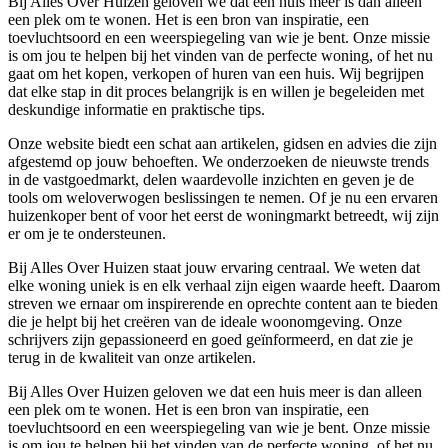
Bij Alles Over Huizen geloven we dat een huis meer is dan alleen
een plek om te wonen. Het is een bron van inspiratie, een
toevluchtsoord en een weerspiegeling van wie je bent. Onze missie
is om jou te helpen bij het vinden van de perfecte woning, of het nu
gaat om het kopen, verkopen of huren van een huis. Wij begrijpen
dat elke stap in dit proces belangrijk is en willen je begeleiden met
deskundige informatie en praktische tips.
Onze website biedt een schat aan artikelen, gidsen en advies die zijn
afgestemd op jouw behoeften. We onderzoeken de nieuwste trends
in de vastgoedmarkt, delen waardevolle inzichten en geven je de
tools om weloverwogen beslissingen te nemen. Of je nu een ervaren
huizenkoper bent of voor het eerst de woningmarkt betreedt, wij zijn
er om je te ondersteunen.
Bij Alles Over Huizen staat jouw ervaring centraal. We weten dat
elke woning uniek is en elk verhaal zijn eigen waarde heeft. Daarom
streven we ernaar om inspirerende en oprechte content aan te bieden
die je helpt bij het creëren van de ideale woonomgeving. Onze
schrijvers zijn gepassioneerd en goed geïnformeerd, en dat zie je
terug in de kwaliteit van onze artikelen.
Bij Alles Over Huizen geloven we dat een huis meer is dan alleen
een plek om te wonen. Het is een bron van inspiratie, een
toevluchtsoord en een weerspiegeling van wie je bent. Onze missie
is om jou te helpen bij het vinden van de perfecte woning, of het nu