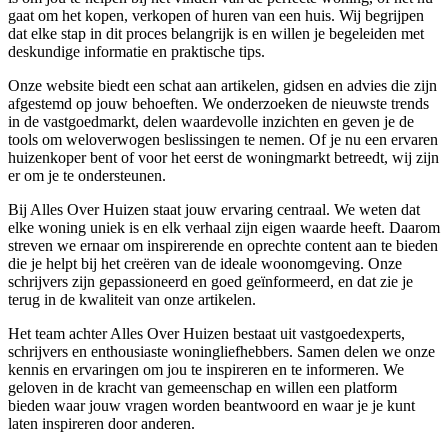
gaat om het kopen, verkopen of huren van een huis. Wij begrijpen
dat elke stap in dit proces belangrijk is en willen je begeleiden met
deskundige informatie en praktische tips.
Onze website biedt een schat aan artikelen, gidsen en advies die zijn
afgestemd op jouw behoeften. We onderzoeken de nieuwste trends
in de vastgoedmarkt, delen waardevolle inzichten en geven je de
tools om weloverwogen beslissingen te nemen. Of je nu een ervaren
huizenkoper bent of voor het eerst de woningmarkt betreedt, wij zijn
er om je te ondersteunen.
Bij Alles Over Huizen staat jouw ervaring centraal. We weten dat
elke woning uniek is en elk verhaal zijn eigen waarde heeft. Daarom
streven we ernaar om inspirerende en oprechte content aan te bieden
die je helpt bij het creëren van de ideale woonomgeving. Onze
schrijvers zijn gepassioneerd en goed geïnformeerd, en dat zie je
terug in de kwaliteit van onze artikelen.
Het team achter Alles Over Huizen bestaat uit vastgoedexperts,
schrijvers en enthousiaste woningliefhebbers. Samen delen we onze
kennis en ervaringen om jou te inspireren en te informeren. We
geloven in de kracht van gemeenschap en willen een platform
bieden waar jouw vragen worden beantwoord en waar je je kunt
laten inspireren door anderen.