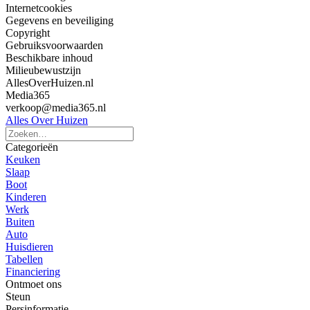
Internetcookies
Gegevens en beveiliging
Copyright
Gebruiksvoorwaarden
Beschikbare inhoud
Milieubewustzijn
AllesOverHuizen.nl
Media365
verkoop@media365.nl
Alles Over Huizen
Categorieën
Keuken
Slaap
Boot
Kinderen
Werk
Buiten
Auto
Huisdieren
Tabellen
Financiering
Ontmoet ons
Steun
Persinformatie