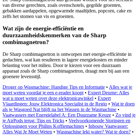
van diverse gerechten, zoals ovenschotels, gegrilde groenten,
gebakken aardappelen, opgewarmde maaltijden, popcorn, cake en
zelfs het stomen van vis en groenten.
Wat zijn de energie-efficiëntie en
duurzaamheidskenmerken van de Sharp
combimagnetron?
De Sharp combimagnetron is ontworpen met energie-efficiëntie in
gedachten, wat kan resulteren in lagere energiekosten en minder
belasting voor het milieu. Door te kiezen voor een duurzaam
apparaat zoals de Sharp combimagnetron, draagt men bij aan een
groenere levensstijl.
Droger op Wasmachine: Handige Tips en Informatie
•
Alles wat je
moet weten voordat je een e-reader koopt
•
Expert Deurne: Alles
wat u moet weten over deze elektronicawinkel
•
Expert
Vlaardingen: Jouw Elektronica Specialist in de Regio
•
Wat te doen
als je Wasgoed Nat blijft na het Wassen in de Wasmachine
•
Vaatwassers met Energielabel A: Een Duurzame Keuze
•
Zo vind je
je AirPods terug: Tips en Tricks
•
Veelvoorkomende Storingen en
Oplossingen voor Philips Koffiemachines
•
Inbouw Vaatwasser:
Alles Wat Je Moet Weten
•
Wasmachine lekt water? Wat te doen?
•