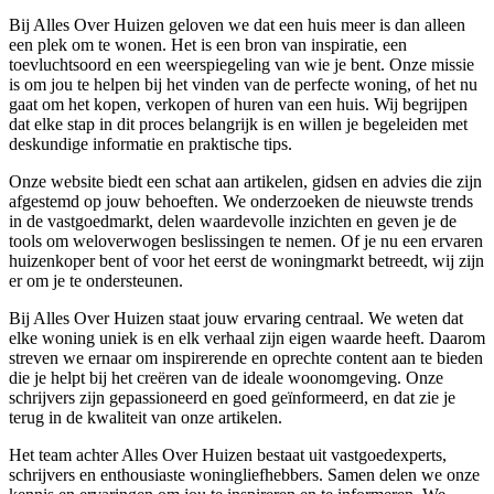
Bij Alles Over Huizen geloven we dat een huis meer is dan alleen
een plek om te wonen. Het is een bron van inspiratie, een
toevluchtsoord en een weerspiegeling van wie je bent. Onze missie
is om jou te helpen bij het vinden van de perfecte woning, of het nu
gaat om het kopen, verkopen of huren van een huis. Wij begrijpen
dat elke stap in dit proces belangrijk is en willen je begeleiden met
deskundige informatie en praktische tips.
Onze website biedt een schat aan artikelen, gidsen en advies die zijn
afgestemd op jouw behoeften. We onderzoeken de nieuwste trends
in de vastgoedmarkt, delen waardevolle inzichten en geven je de
tools om weloverwogen beslissingen te nemen. Of je nu een ervaren
huizenkoper bent of voor het eerst de woningmarkt betreedt, wij zijn
er om je te ondersteunen.
Bij Alles Over Huizen staat jouw ervaring centraal. We weten dat
elke woning uniek is en elk verhaal zijn eigen waarde heeft. Daarom
streven we ernaar om inspirerende en oprechte content aan te bieden
die je helpt bij het creëren van de ideale woonomgeving. Onze
schrijvers zijn gepassioneerd en goed geïnformeerd, en dat zie je
terug in de kwaliteit van onze artikelen.
Het team achter Alles Over Huizen bestaat uit vastgoedexperts,
schrijvers en enthousiaste woningliefhebbers. Samen delen we onze