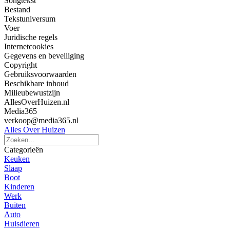
Songtekst
Bestand
Tekstuniversum
Voer
Juridische regels
Internetcookies
Gegevens en beveiliging
Copyright
Gebruiksvoorwaarden
Beschikbare inhoud
Milieubewustzijn
AllesOverHuizen.nl
Media365
verkoop@media365.nl
Alles Over Huizen
Categorieën
Keuken
Slaap
Boot
Kinderen
Werk
Buiten
Auto
Huisdieren