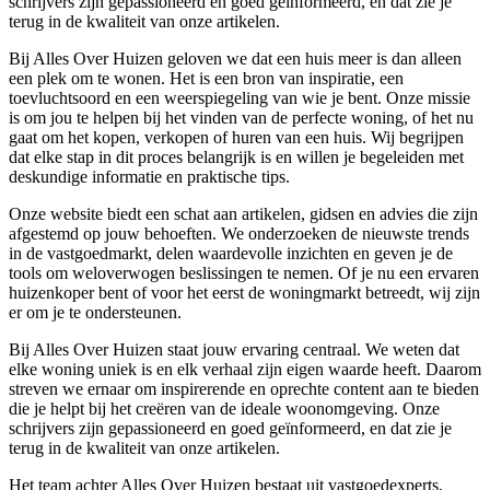
schrijvers zijn gepassioneerd en goed geïnformeerd, en dat zie je
terug in de kwaliteit van onze artikelen.
Bij Alles Over Huizen geloven we dat een huis meer is dan alleen
een plek om te wonen. Het is een bron van inspiratie, een
toevluchtsoord en een weerspiegeling van wie je bent. Onze missie
is om jou te helpen bij het vinden van de perfecte woning, of het nu
gaat om het kopen, verkopen of huren van een huis. Wij begrijpen
dat elke stap in dit proces belangrijk is en willen je begeleiden met
deskundige informatie en praktische tips.
Onze website biedt een schat aan artikelen, gidsen en advies die zijn
afgestemd op jouw behoeften. We onderzoeken de nieuwste trends
in de vastgoedmarkt, delen waardevolle inzichten en geven je de
tools om weloverwogen beslissingen te nemen. Of je nu een ervaren
huizenkoper bent of voor het eerst de woningmarkt betreedt, wij zijn
er om je te ondersteunen.
Bij Alles Over Huizen staat jouw ervaring centraal. We weten dat
elke woning uniek is en elk verhaal zijn eigen waarde heeft. Daarom
streven we ernaar om inspirerende en oprechte content aan te bieden
die je helpt bij het creëren van de ideale woonomgeving. Onze
schrijvers zijn gepassioneerd en goed geïnformeerd, en dat zie je
terug in de kwaliteit van onze artikelen.
Het team achter Alles Over Huizen bestaat uit vastgoedexperts,