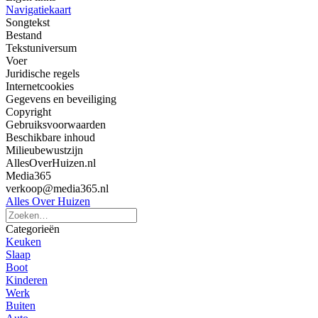
Navigatiekaart
Songtekst
Bestand
Tekstuniversum
Voer
Juridische regels
Internetcookies
Gegevens en beveiliging
Copyright
Gebruiksvoorwaarden
Beschikbare inhoud
Milieubewustzijn
AllesOverHuizen.nl
Media365
verkoop@media365.nl
Alles Over Huizen
Categorieën
Keuken
Slaap
Boot
Kinderen
Werk
Buiten