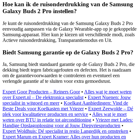
Hoe kan ik de ruisonderdrukking van de Samsung
Galaxy Buds 2 Pro instellen?
Je kunt de ruisonderdrukking van de Samsung Galaxy Buds 2 Pro
eenvoudig aanpassen via de Galaxy Wearable-app op je gekoppelde
Samsung-apparaat. Hier kun je kiezen uit verschillende modi, zoals
Actieve ruisonderdrukking, Transparantiemodus en Uit.
Biedt Samsung garantie op de Galaxy Buds 2 Pro?
Ja, Samsung biedt standaard garantie op de Galaxy Buds 2 Pro, die
dekking biedt tegen fabricagefouten en defecten. Het is raadzaam
om de garantievoorwaarden te controleren en eventueel een
verlengde garantie af te sluiten voor extra gemoedsrust.
Expert Goor Producten – Reiners Goor
•
Alles wat je moet weten
over Expert.nl – De elektronica specialist
•
Expert Nuenen: Jouw
specialist in witgoed en meer
•
Koelkast Aanbiedingen: Vind de
Beste Deals voor Koelkasten met Vriezer
•
Expert Zeewolde – Dé
plek voor kwalitatieve producten en service
•
Alles wat je moet
weten over BTU in relatie tot airconditioning
•
Vriezer met Lades:
Handige Opslagoplossing voor al Jouw Diepvriesproducten
•
Expert Woldhuis: Dé specialist in regio Langedijk en omstreken
•
Expert Marum en Expert Kramer: Alles over hun producten en