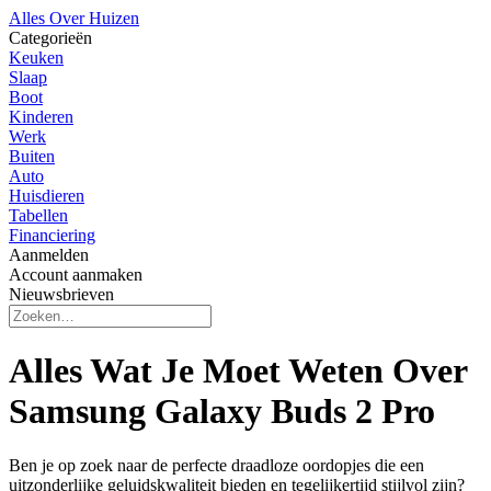
Alles Over Huizen
Categorieën
Keuken
Slaap
Boot
Kinderen
Werk
Buiten
Auto
Huisdieren
Tabellen
Financiering
Aanmelden
Account aanmaken
Nieuwsbrieven
Alles Wat Je Moet Weten Over
Samsung Galaxy Buds 2 Pro
Ben je op zoek naar de perfecte draadloze oordopjes die een
uitzonderlijke geluidskwaliteit bieden en tegelijkertijd stijlvol zijn?