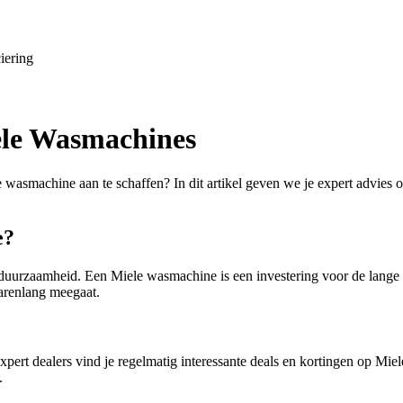
iering
iele Wasmachines
smachine aan te schaffen? In dit artikel geven we je expert advies ov
e?
 duurzaamheid. Een Miele wasmachine is een investering voor de lange 
jarenlang meegaat.
ert dealers vind je regelmatig interessante deals en kortingen op Mie
.