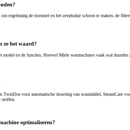
ouden?
 om regelmatig de trommel en het zeepbakje schoon te maken, de filters 
n ze het waard?
et model en de functies. Hoewel Miele wasmachines vaak wat duurder 
?
oals TwinDos voor automatische dosering van wasmiddel, SteamCare voor
 stoffen.
machine optimaliseren?