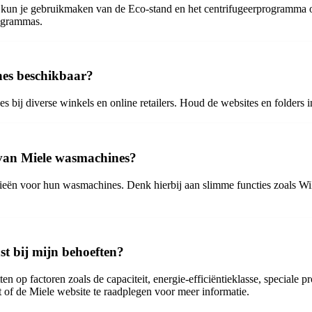
kun je gebruikmaken van de Eco-stand en het centrifugeerprogramma op e
rogrammas.
nes beschikbaar?
s bij diverse winkels en online retailers. Houd de websites en folders i
 van Miele wasmachines?
ieën voor hun wasmachines. Denk hierbij aan slimme functies zoals WiF
st bij mijn behoeften?
en op factoren zoals de capaciteit, energie-efficiëntieklasse, speciale
t of de Miele website te raadplegen voor meer informatie.