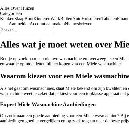
Alles Over Huizen
Categorieën
Keuken
Slaap
Boot
Kinderen
Werk
Buiten
Auto
Huisdieren
Tabellen
Financ
Aanmelden
Account aanmaken
Nieuwsbrieven
Alles wat je moet weten over M
Ben je op zoek naar een nieuwe wasmachine en overweeg je een Miele wa
en waar je op moet letten bij het kopen van een Miele wasmachine.
Waarom kiezen voor een Miele wasmachin
Als het gaat om wasmachines, staat Miele bekend om zijn kwaliteit en
wasmachine weet je zeker dat je kiest voor een topklasse apparaat dat 
Expert Miele Wasmachine Aanbiedingen
Op zoek naar een goede aanbieding voor een Miele wasmachine? Bij exp
aanbiedingen goed te vergelijken en op zoek te gaan naar de beste prijs