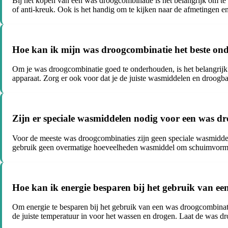
Bij het kopen van een was droogcombinatie is het belangrijk om te le
of anti-kreuk. Ook is het handig om te kijken naar de afmetingen en
Hoe kan ik mijn was droogcombinatie het beste o
Om je was droogcombinatie goed te onderhouden, is het belangrijk 
apparaat. Zorg er ook voor dat je de juiste wasmiddelen en droogba
Zijn er speciale wasmiddelen nodig voor een was d
Voor de meeste was droogcombinaties zijn geen speciale wasmidde
gebruik geen overmatige hoeveelheden wasmiddel om schuimvormin
Hoe kan ik energie besparen bij het gebruik van e
Om energie te besparen bij het gebruik van een was droogcombinati
de juiste temperatuur in voor het wassen en drogen. Laat de was d