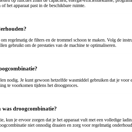
tten op functies zoals de capaciteit, energie-efficiëntieklasse, program
 of het apparaat past in de beschikbare ruimte.
nderhouden?
om regelmatig de filters en de trommel schoon te maken. Volg de instru
llen gebruikt om de prestaties van de machine te optimaliseren.
roogcombinatie?
len nodig. Je kunt gewoon hetzelfde wasmiddel gebruiken dat je voor
g te voorkomen tijdens het droogproces.
en was droogcombinatie?
e, kun je ervoor zorgen dat je het apparaat vult met een volledige la
roogcombinatie niet onnodig draaien en zorg voor regelmatig onderhoud