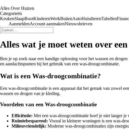
Alles Over Huizen
Categorieën
Keuken
Slaap
Boot
Kinderen
Werk
Buiten
Auto
Huisdieren
Tabellen
Financ
Aanmelden
Account aanmaken
Nieuwsbrieven
Alles wat je moet weten over ee
Ben je op zoek naar een handige oplossing voor het wassen en drogen v
en aandachtspunten bij het gebruik van een was-droogcombinatie.
Wat is een Was-droogcombinatie?
Een was-droogcombinatie is een apparaat dat het gemak van zowel een w
wassen en drogen van je kleding.
Voordelen van een Was-droogcombinatie
Efficiëntie:
Met een was-droogcombinatie hoef je niet langer je 
Ruimtebesparend:
Vooral in kleinere woningen is een was-droo
Milieuvriendelijk:
Moderne was-droogcombinaties zijn energiezui