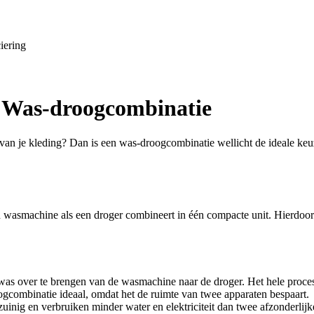
iering
n Was-droogcombinatie
an je kleding? Dan is een was-droogcombinatie wellicht de ideale keuze
asmachine als een droger combineert in één compacte unit. Hierdoor bes
was over te brengen van de wasmachine naar de droger. Het hele proces 
gcombinatie ideaal, omdat het de ruimte van twee apparaten bespaart.
nig en verbruiken minder water en elektriciteit dan twee afzonderlijk