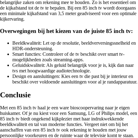
belangrijke zaken om rekening mee te houden. Zo is het essentieel om
de kijkafstand tot de tv te bepalen. Bij een 85 inch tv wordt doorgaans
een minimale kijkafstand van 3,5 meter geadviseerd voor een optimale
kijkervaring.
Overwegingen bij het kiezen van de juiste 85 inch tv:
Beeldkwaliteit: Let op de resolutie, beeldverversingssnelheid en
HDR-ondersteuning.
Smart functies: Controleer of de tv beschikt over smart tv-
mogelijkheden zoals streaming-apps.
Geluidskwaliteit: Als geluid belangrijk voor je is, kijk dan naar
tvs met hoogwaardige audiotechnologie.
Design en aansluitingen: Kies een tv die past bij je interieur en
beschikt over voldoende aansluitingen voor al je randapparatuur.
Conclusie
Met een 85 inch tv haal je een ware bioscoopervaring naar je eigen
huiskamer. Of je nu kiest voor een Samsung, LG of Philips model, een
85 inch tv biedt ongekend kijkplezier met haar indrukwekkende
beeldkwaliteit en tal van moderne functies. Vergeet niet om bij het
aanschaffen van een 85 inch tv ook rekening te houden met jouw
persoonlijke voorkeuren en de ruimte waar de televisie komt te staan.