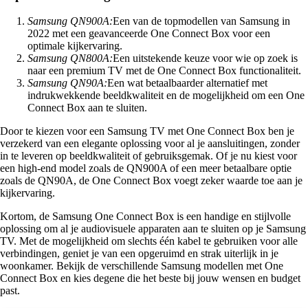
Samsung QN900A:
Een van de topmodellen van Samsung in
2022 met een geavanceerde One Connect Box voor een
optimale kijkervaring.
Samsung QN800A:
Een uitstekende keuze voor wie op zoek is
naar een premium TV met de One Connect Box functionaliteit.
Samsung QN90A:
Een wat betaalbaarder alternatief met
indrukwekkende beeldkwaliteit en de mogelijkheid om een One
Connect Box aan te sluiten.
Door te kiezen voor een Samsung TV met One Connect Box ben je
verzekerd van een elegante oplossing voor al je aansluitingen, zonder
in te leveren op beeldkwaliteit of gebruiksgemak. Of je nu kiest voor
een high-end model zoals de QN900A of een meer betaalbare optie
zoals de QN90A, de One Connect Box voegt zeker waarde toe aan je
kijkervaring.
Kortom, de Samsung One Connect Box is een handige en stijlvolle
oplossing om al je audiovisuele apparaten aan te sluiten op je Samsung
TV. Met de mogelijkheid om slechts één kabel te gebruiken voor alle
verbindingen, geniet je van een opgeruimd en strak uiterlijk in je
woonkamer. Bekijk de verschillende Samsung modellen met One
Connect Box en kies degene die het beste bij jouw wensen en budget
past.