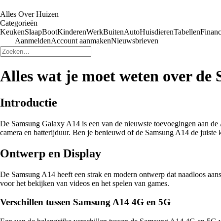
Alles Over Huizen
Categorieën
Keuken
Slaap
Boot
Kinderen
Werk
Buiten
Auto
Huisdieren
Tabellen
Financ
Aanmelden
Account aanmaken
Nieuwsbrieven
Alles wat je moet weten over de
Introductie
De Samsung Galaxy A14 is een van de nieuwste toevoegingen aan de A-s
camera en batterijduur. Ben je benieuwd of de Samsung A14 de juiste k
Ontwerp en Display
De Samsung A14 heeft een strak en modern ontwerp dat naadloos aanslui
voor het bekijken van videos en het spelen van games.
Verschillen tussen Samsung A14 4G en 5G