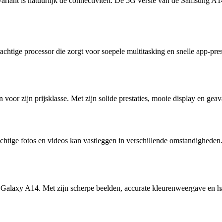
iant is natuurlijk de connectiviteit. De 5G versie van de Samsung A14
htige processor die zorgt voor soepele multitasking en snelle app-prest
or zijn prijsklasse. Met zijn solide prestaties, mooie display en gea
htige fotos en videos kan vastleggen in verschillende omstandigheden. 
g Galaxy A14. Met zijn scherpe beelden, accurate kleurenweergave en