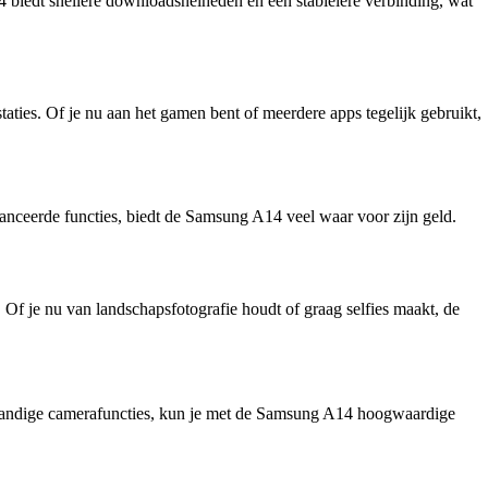
 biedt snellere downloadsnelheden en een stabielere verbinding, wat
aties. Of je nu aan het gamen bent of meerdere apps tegelijk gebruikt,
vanceerde functies, biedt de Samsung A14 veel waar voor zijn geld.
Of je nu van landschapsfotografie houdt of graag selfies maakt, de
 handige camerafuncties, kun je met de Samsung A14 hoogwaardige