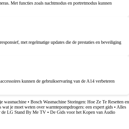
meras. Met functies zoals nachtmodus en portretmodus kunnen
ponsief, met regelmatige updates die de prestaties en beveiliging
e accessoires kunnen de gebruikservaring van de A14 verbeteren
 je wasmachine
•
Bosch Wasmachine Storingen: Hoe Ze Te Resetten en
s wat je moet weten over warmtepompdrogers: een expert gids
•
Alles
er de LG Stand By Me TV
•
De Gids voor het Kopen van Audio