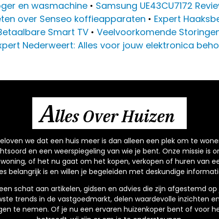
oger en wasmachine
•
Samsung UE43CU7172 Review:
eten over Senseo koffieapparaten
•
Expert Haaksbe
Betaalbare Smart TV
•
Veelvoorkomende Storingen 
xpert Nederweert: Alles voor jouw elektronica beh
A
lles Over Huizen
 geloven we dat een huis meer is dan alleen een plek om te wone
chtsoord en een weerspiegeling van wie je bent. Onze missie is o
woning, of het nu gaat om het kopen, verkopen of huren van een
ces belangrijk is en willen je begeleiden met deskundige informati
een schat aan artikelen, gidsen en advies die zijn afgestemd o
ste trends in de vastgoedmarkt, delen waardevolle inzichten en
gen te nemen. Of je nu een ervaren huizenkoper bent of voor h