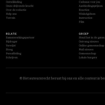
Ontwikkeling
Cadeaus voor jou
Onze drijvende kracht
Aanbiedingsprijzen
Over de redactie
Reacties
Help ons
Winkelgidsen
Terrein
Instructies
Film
RELATIE
GROEP
Samenwerkingspartner
Houd het in de gaten
Bijdrager
Ontvang nieuwe
Verwijst
Online gemeenschap
Steeg
Mail nieuws
Persafdeling
Gemeenschap
Schrijven
Lokale burgers
© Het auteursrecht berust bij ons en alle content is