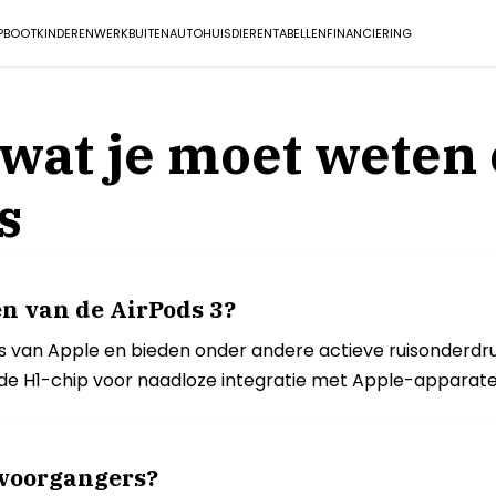
P
BOOT
KINDEREN
WERK
BUITEN
AUTO
HUISDIEREN
TABELLEN
FINANCIERING
s wat je moet weten
s
n van de AirPods 3?
es van Apple en bieden onder andere actieve ruisonderdru
 de H1-chip voor naadloze integratie met Apple-apparate
n voorgangers?