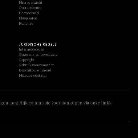
Mijn overzicht
Overeenkomst
Hoeveelheid
Pluspunten
Functies
JURIDISCHE REGELS
Internetcookies
Gegevens en beveiliging
Copyright
Gebruiksvoorwaarden
Beschikbare inhoud
Milieubewustzijn
ngen mogelijk commissie voor aankopen via onze links.