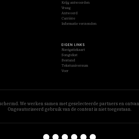
Krijg antwoorden
Vraag
Antwoord
Carrière
Informatie verzenden
EIGEN LINKS
Navigatiekaart
Songtekst
Bestand
Tekstuniversum
Voer
 beschermd. We werken samen met geselecteerde partners en ontva
Ongeautoriseerd gebruik van de content is niet toegestaan.