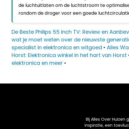
de luchtuitlaten om de luchtstroom te optimalis
rondom de droger voor een goede luchtcirculatie
De Beste Philips 55 Inch TV: Review en Aanbe
wat je moet weten over de nieuwste generati
specialist in elektronica en witgoed
•
Alles Wa
Horst: Elektronica winkel in het hart van Horst
elektronica en meer
•
Bij Alles Over Huizen
inspiratie, een toevlu