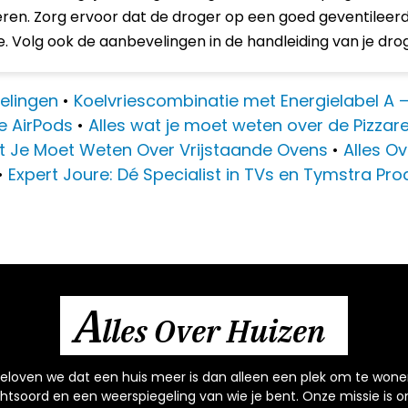
eren. Zorg ervoor dat de droger op een goed geventileerd
. Volg ook de aanbevelingen in de handleiding van je dro
velingen
•
Koelvriescombinatie met Energielabel A 
e AirPods
•
Alles wat je moet weten over de Pizzare
t Je Moet Weten Over Vrijstaande Ovens
•
Alles O
•
Expert Joure: Dé Specialist in TVs en Tymstra Pr
A
lles Over Huizen
 geloven we dat een huis meer is dan alleen een plek om te wone
chtsoord en een weerspiegeling van wie je bent. Onze missie is o