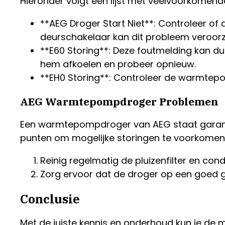
Hieronder volgt een lijst met veelvoorkomend
**AEG Droger Start Niet**: Controleer of 
deurschakelaar kan dit probleem veroor
**E60 Storing**: Deze foutmelding kan du
hem afkoelen en probeer opnieuw.
**EH0 Storing**: Controleer de warmtepo
AEG Warmtepompdroger Problemen
Een warmtepompdroger van AEG staat garant 
punten om mogelijke storingen te voorkomen
Reinig regelmatig de pluizenfilter en c
Zorg ervoor dat de droger op een goed g
Conclusie
Met de juiste kennis en onderhoud kun je de