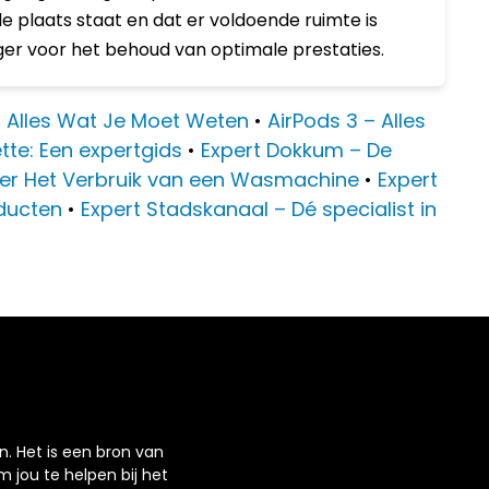
e plaats staat en dat er voldoende ruimte is
ger voor het behoud van optimale prestaties.
– Alles Wat Je Moet Weten
•
AirPods 3 – Alles
tte: Een expertgids
•
Expert Dokkum – De
ver Het Verbruik van een Wasmachine
•
Expert
oducten
•
Expert Stadskanaal – Dé specialist in
n. Het is een bron van
m jou te helpen bij het