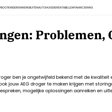
P
BOOT
KINDEREN
WERK
BUITEN
AUTO
HUISDIEREN
TABELLEN
FINANCIERING
ingen: Problemen, 
oger ben je ongetwijfeld bekend met de kwaliteit
 ook jouw AEG droger te maken krijgen met storinge
spreken, mogelijke oplossingen aanreiken en uit