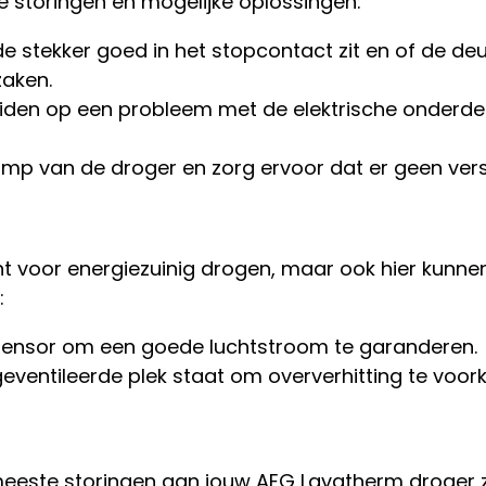
e storingen en mogelijke oplossingen:
de stekker goed in het stopcontact zit en of de de
zaken.
iden op een probleem met de elektrische onderdele
mp van de droger en zorg ervoor dat er geen vers
voor energiezuinig drogen, maar ook hier kunnen
:
ondensor om een goede luchtstroom te garanderen.
eventileerde plek staat om oververhitting te voo
 meeste storingen aan jouw AEG Lavatherm droger