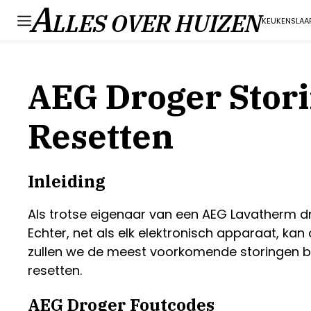
A
LLES OVER HUIZEN
KEUKEN
SLAA
AEG Droger Stor
Resetten
Inleiding
Als trotse eigenaar van een AEG Lavatherm dr
Echter, net als elk elektronisch apparaat, kan
zullen we de meest voorkomende storingen be
resetten.
AEG Droger Foutcodes